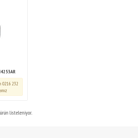
N4253AR
in 0216 232
yınız
ürün listeleniyor.