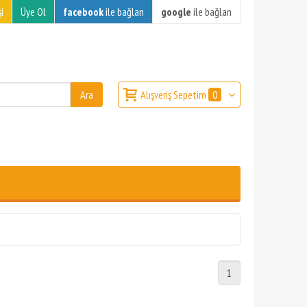
i
Üye Ol
facebook
ile bağlan
google
ile bağlan
Alışveriş Sepetim
0
1