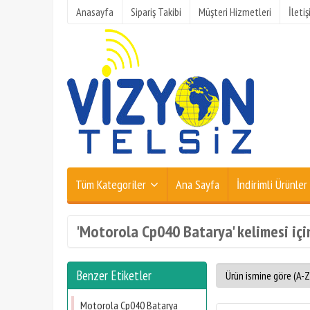
Anasayfa
Sipariş Takibi
Müşteri Hizmetleri
İleti
Tüm Kategoriler
Ana Sayfa
İndirimli Ürünler
'Motorola Cp040 Batarya' kelimesi içi
Benzer Etiketler
Motorola Cp040 Batarya