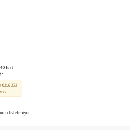
40 test
ör
in 0216 232
yınız
ürün listeleniyor.