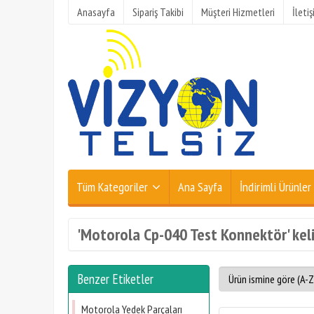
Anasayfa
Sipariş Takibi
Müşteri Hizmetleri
İleti
Tüm Kategoriler
Ana Sayfa
İndirimli Ürünler
'Motorola Cp-040 Test Konnektör' keli
Benzer Etiketler
Motorola Yedek Parçaları