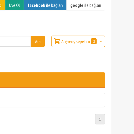
i
Üye Ol
facebook
ile bağlan
google
ile bağlan
Alışveriş Sepetim
0
1