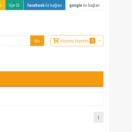
i
Üye Ol
facebook
ile bağlan
google
ile bağlan
Alışveriş Sepetim
0
1