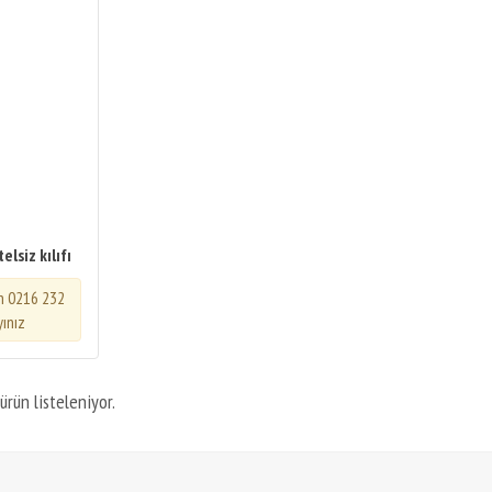
lsiz kılıfı
in 0216 232
yınız
ürün listeleniyor.