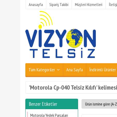
Anasayfa
Sipariş Takibi
Müşteri Hizmetleri
İleti
Tüm Kategoriler
Ana Sayfa
İndirimli Ürünler
'Motorola Cp-040 Telsiz Kılıfı' kelimes
Benzer Etiketler
Motorola Yedek Parçaları