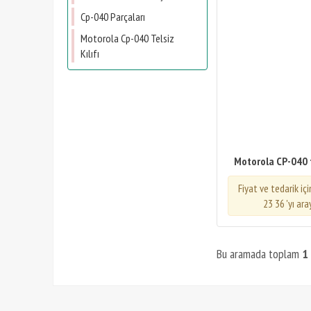
Cp-040 Parçaları
Motorola Cp-040 Telsiz
Kılıfı
Motorola CP-040 te
Fiyat ve tedarik iç
23 36 'yı ara
Bu aramada toplam
1