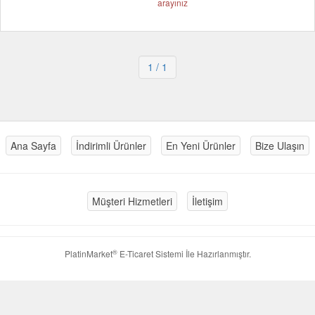
arayınız
1
/ 1
Ana Sayfa
İndirimli Ürünler
En Yeni Ürünler
Bize Ulaşın
Müşteri Hizmetleri
İletişim
®
PlatinMarket
E-Ticaret Sistemi
İle Hazırlanmıştır.