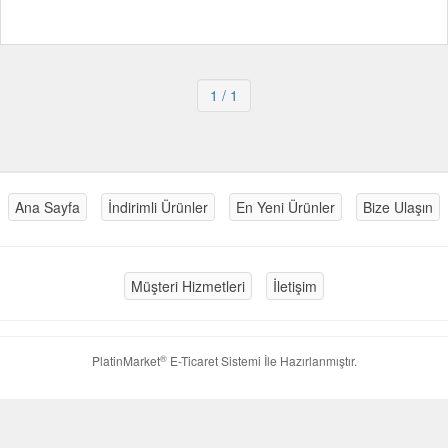
1
/ 1
Ana Sayfa
İndirimli Ürünler
En Yeni Ürünler
Bize Ulaşın
Müşteri Hizmetleri
İletişim
®
PlatinMarket
E-Ticaret Sistemi
İle Hazırlanmıştır.