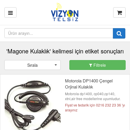
'Magone Kulaklık' kelimesi için etiket sonuçları
Sırala
Filtrele
Motorola DP1400 Çengel
Orjinal Kulaklık
Motorola dp1400, cp040,cp140,
xtni,air free modellerine uyumludur.
Fiyat ve tedarik için 0216 232 23 36 'yı
arayınız