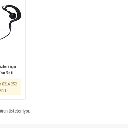
zleri için
fon Seti
in 0216 232
yınız
ürün listeleniyor.