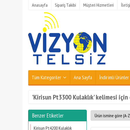
Anasayfa
Sipariş Takibi
Müşteri Hizmetleri
İleti
Tüm Kategoriler
Ana Sayfa
İndirimli Ürünler
'Kirisun Pt3300 Kulaklık' kelimesi için
Benzer Etiketler
Kirisun Pt4200 Kulaklık