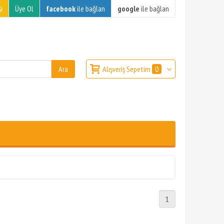
i
Üye Ol
facebook
ile bağlan
google
ile bağlan
Alışveriş Sepetim
0
1