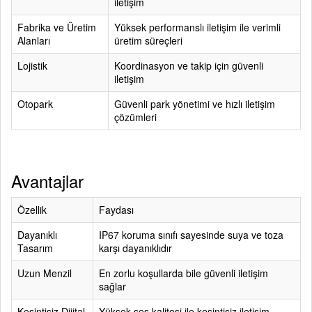
iletişim
Fabrika ve Üretim
Yüksek performanslı iletişim ile verimli
Alanları
üretim süreçleri
Lojistik
Koordinasyon ve takip için güvenli
iletişim
Otopark
Güvenli park yönetimi ve hızlı iletişim
çözümleri
Avantajlar
Özellik
Faydası
Dayanıklı
IP67 koruma sınıfı sayesinde suya ve toza
Tasarım
karşı dayanıklıdır
Uzun Menzil
En zorlu koşullarda bile güvenli iletişim
sağlar
Kesintisiz Dijital
Yüksek ses kalitesi ile kesintisiz iletişim