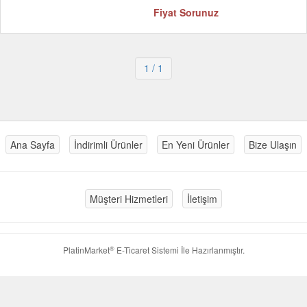
Fiyat Sorunuz
1
/ 1
Ana Sayfa
İndirimli Ürünler
En Yeni Ürünler
Bize Ulaşın
Müşteri Hizmetleri
İletişim
®
PlatinMarket
E-Ticaret Sistemi
İle Hazırlanmıştır.