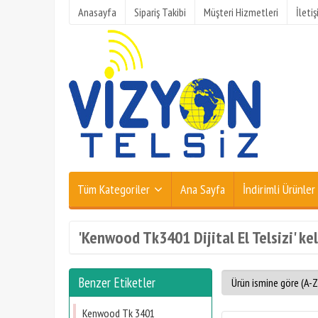
Anasayfa
Sipariş Takibi
Müşteri Hizmetleri
İleti
Tüm Kategoriler
Ana Sayfa
İndirimli Ürünler
'Kenwood Tk3401 Dijital El Telsizi' kel
Benzer Etiketler
Kenwood Tk 3401