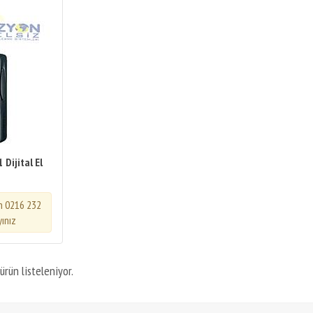
Dijital El
in 0216 232
yınız
ürün listeleniyor.