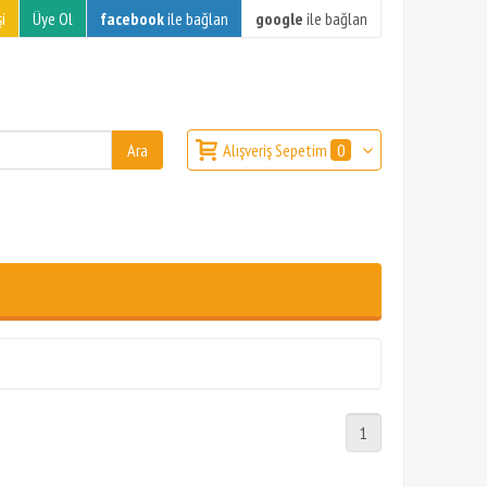
i
Üye Ol
facebook
ile bağlan
google
ile bağlan
Alışveriş Sepetim
0
1