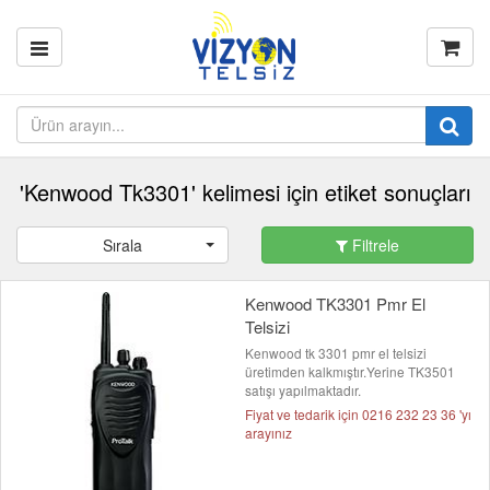
'Kenwood Tk3301' kelimesi için etiket sonuçları
Sırala
Filtrele
Kenwood TK3301 Pmr El
Telsizi
Kenwood tk 3301 pmr el telsizi
üretimden kalkmıştır.Yerine TK3501
satışı yapılmaktadır.
Fiyat ve tedarik için 0216 232 23 36 'yı
arayınız