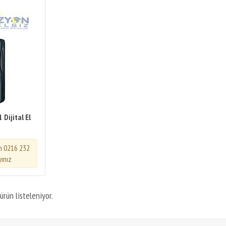
Dijital El
in 0216 232
yınız
ürün listeleniyor.