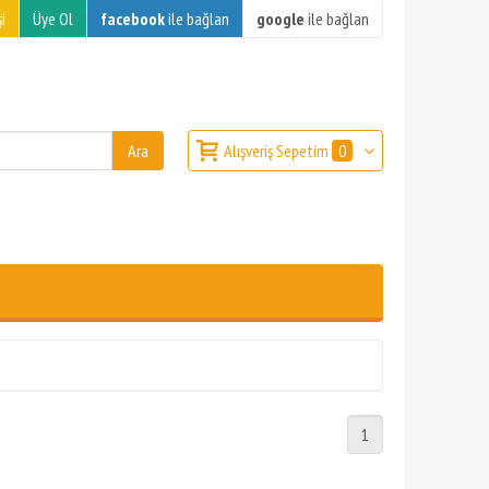
i
Üye Ol
facebook
ile bağlan
google
ile bağlan
Alışveriş Sepetim
0
1