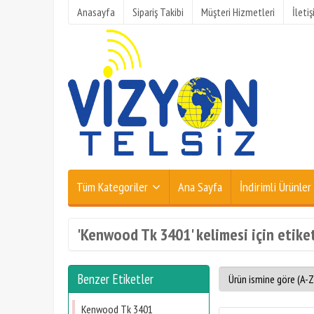
Anasayfa
Sipariş Takibi
Müşteri Hizmetleri
İleti
Tüm Kategoriler
Ana Sayfa
İndirimli Ürünler
'Kenwood Tk 3401' kelimesi için etike
Benzer Etiketler
Kenwood Tk 3401