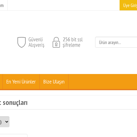
şim
Üye Giriş
En Yeni Ürünler
Bize Ulaşın
t sonuçları