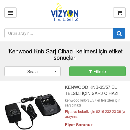
'Kenwood Knb Sarj Cihazı' kelimesi için etiket
sonuçları
Sırala
Filtrele
KENWOOD KNB-35/57 EL
TELSİZİ İÇİN SARJ CİHAZI
kenwood knb-35/57 el telsizleri için
sarj cihazı
Fiyat ve tedarik için 0216 232 23 36 'yı
arayınız
Fiyat Sorunuz