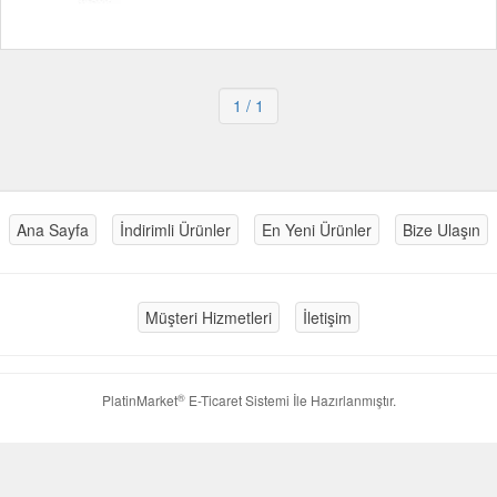
1
/ 1
Ana Sayfa
İndirimli Ürünler
En Yeni Ürünler
Bize Ulaşın
Müşteri Hizmetleri
İletişim
®
PlatinMarket
E-Ticaret Sistemi
İle Hazırlanmıştır.