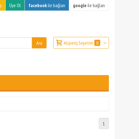
i
Üye Ol
facebook
ile bağlan
google
ile bağlan
Alışveriş Sepetim
0
1