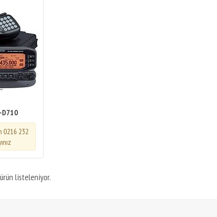
-D710
in 0216 232
yınız
ürün listeleniyor.