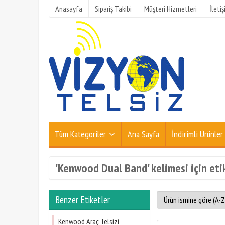
Anasayfa
Sipariş Takibi
Müşteri Hizmetleri
İleti
Tüm Kategoriler
Ana Sayfa
İndirimli Ürünler
'Kenwood Dual Band' kelimesi için eti
Benzer Etiketler
Kenwood Araç Telsizi