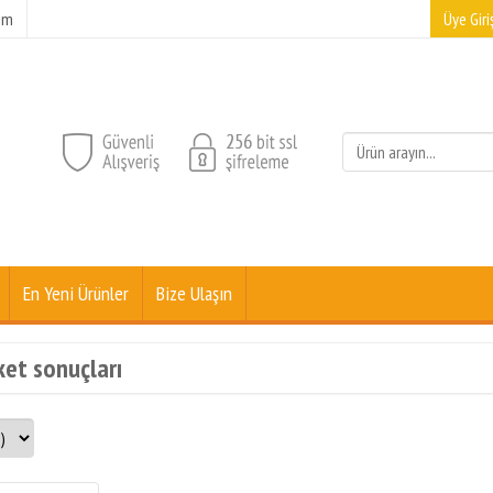
şim
Üye Giriş
En Yeni Ürünler
Bize Ulaşın
ket sonuçları