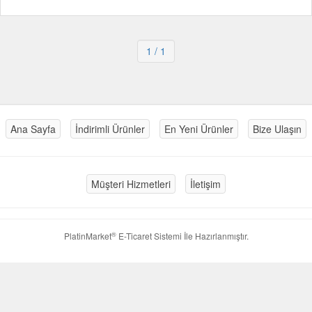
1
/ 1
Ana Sayfa
İndirimli Ürünler
En Yeni Ürünler
Bize Ulaşın
Müşteri Hizmetleri
İletişim
®
PlatinMarket
E-Ticaret Sistemi
İle Hazırlanmıştır.