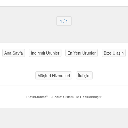
1
/ 1
Ana Sayfa
İndirimli Ürünler
En Yeni Ürünler
Bize Ulaşın
Müşteri Hizmetleri
İletişim
®
PlatinMarket
E-Ticaret Sistemi
İle Hazırlanmıştır.