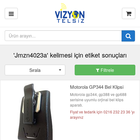
'Jmzn4023a' kelimesi için etiket sonuçları
Sırala
Filtrele
Motorola GP344 Bel Klipsi
Motorola gp344, gp388 ve gp688
serisine uyumlu orjinal bel klips
aparatı.
Fiyat ve tedarik için 0216 232 23 36 'yı
arayınız