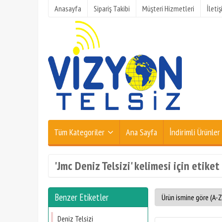
Anasayfa
Sipariş Takibi
Müşteri Hizmetleri
İleti
Tüm Kategoriler
Ana Sayfa
İndirimli Ürünler
'Jmc Deniz Telsizi' kelimesi için etiket
Benzer Etiketler
Deniz Telsizi