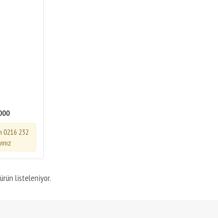
000
in 0216 232
yınız
ürün listeleniyor.