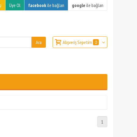
i
Üye Ol
facebook
ile bağlan
google
ile bağlan
Alışveriş Sepetim
0
1