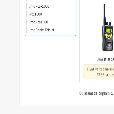
Jmc Rtp-1000
Rtb1000
Jmc Rtb1000
Jmc Deniz Telsizi
Jmc RTB 1
Fiyat ve tedarik iç
23 36 'yı ara
Bu aramada toplam
1