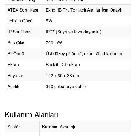
ATEX Sertifikası
Ex ib IIB T4, Tehlikeli Alanlar İçin Onaylı
İletişim Gücü
5W
IP Sertifikası
IP67 (Suya ve toza dayanıklı)
Ses Çıkışı
700 mW
Pil Ömrü
Üst düzey pil ömrü, uzun süreli kullanım
Ekran
Backlit LCD ekran
Boyutlar
122 x 60 x 38 mm
Ağırlık
350 g (batarya dahil)
Kullanım Alanları
Sektör
Kullanım Avantajı