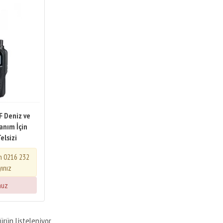
F Deniz ve
anım İçin
elsizi
in 0216 232
yınız
nuz
ürün listeleniyor.