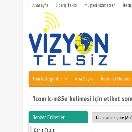
Anasayfa
Sipariş Takibi
Müşteri Hizmetleri
İleti
Tüm Kategoriler
Ana Sayfa
İndirimli Ürünler
'Icom Ic-m85e' kelimesi için etiket son
Benzer Etiketler
Deniz Telsizi