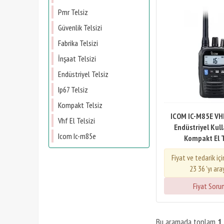
Pmr Telsiz
Güvenlik Telsizi
Fabrika Telsizi
İnşaat Telsizi
Endüstriyel Telsiz
Ip67 Telsiz
Kompakt Telsiz
ICOM IC-M85E VH
Vhf El Telsizi
Endüstriyel Kull
Icom Ic-m85e
Kompakt El T
Fiyat ve tedarik iç
23 36 'yı ara
Fiyat Soru
Bu aramada toplam
1