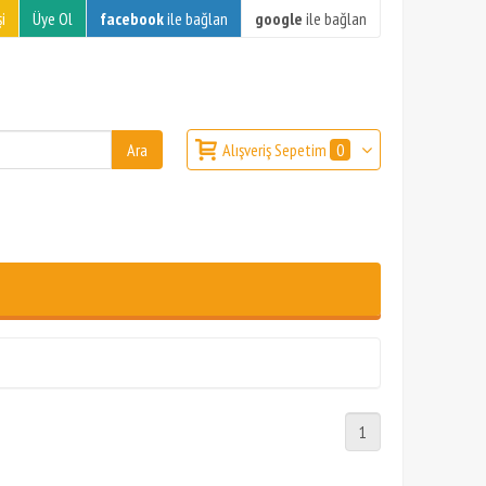
i
Üye Ol
facebook
ile bağlan
google
ile bağlan
Alışveriş Sepetim
0
1