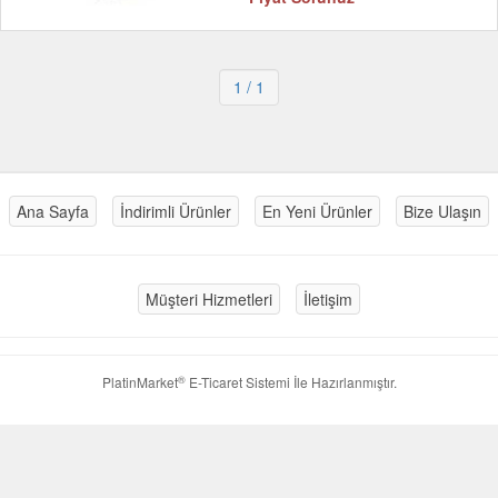
1
/ 1
Ana Sayfa
İndirimli Ürünler
En Yeni Ürünler
Bize Ulaşın
Müşteri Hizmetleri
İletişim
®
PlatinMarket
E-Ticaret Sistemi
İle Hazırlanmıştır.