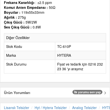
Frekans Kararlılığı
: ±2.5 ppm
Komut Anten Empedansı :
50Ω
Boyutlar :
119x55x33mm
Ağırlık :
275g
Çıkış Gücü :
5W/2W
Ses Çıkış Gücü :
0.8W
Diğer Özellikler
Stok Kodu
TC-610P
Marka
HYTERA
Stok Durumu
Fiyat ve tedarik için 0216 232
23 36 'yı arayınız
Ürün Yorumları
İlk yorumu sen yap
Lisanslı Telsizler
Hyt / Hytera Telsizler
Analog Telsizler
HYT