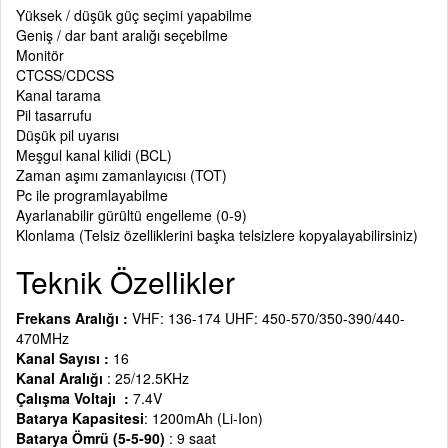
Yüksek / düşük güç seçimi yapabilme
Geniş / dar bant aralığı seçebilme
Monitör
CTCSS/CDCSS
Kanal tarama
Pil tasarrufu
Düşük pil uyarısı
Meşgul kanal kilidi (BCL)
Zaman aşımı zamanlayıcısı (TOT)
Pc ile programlayabilme
Ayarlanabilir gürültü engelleme (0-9)
Klonlama (Telsiz özelliklerini başka telsizlere kopyalayabilirsiniz)
Teknik Özellikler
Frekans Aralığı :
VHF: 136-174 UHF: 450-570/350-390/440-
470MHz
Kanal Sayısı :
16
Kanal Aralığı
: 25/12.5KHz
Çalışma Voltajı :
7.4V
Batarya Kapasitesi
: 1200mAh (Li-Ion)
Batarya Ömrü (5-5-90)
: 9 saat