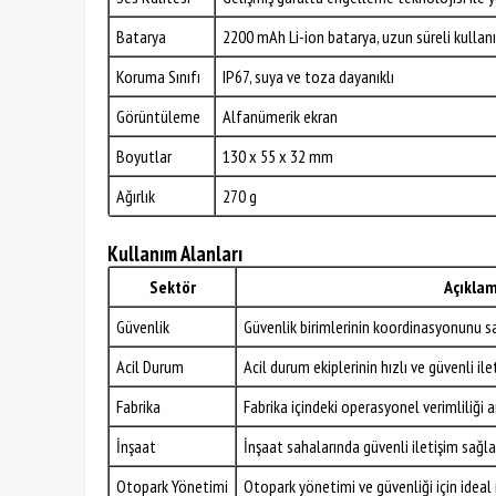
Batarya
2200 mAh Li-ion batarya, uzun süreli kullan
Koruma Sınıfı
IP67, suya ve toza dayanıklı
Görüntüleme
Alfanümerik ekran
Boyutlar
130 x 55 x 32 mm
Ağırlık
270 g
Kullanım Alanları
Sektör
Açıkla
Güvenlik
Güvenlik birimlerinin koordinasyonunu sa
Acil Durum
Acil durum ekiplerinin hızlı ve güvenli il
Fabrika
Fabrika içindeki operasyonel verimliliği a
İnşaat
İnşaat sahalarında güvenli iletişim sağlar
Otopark Yönetimi
Otopark yönetimi ve güvenliği için ideal i