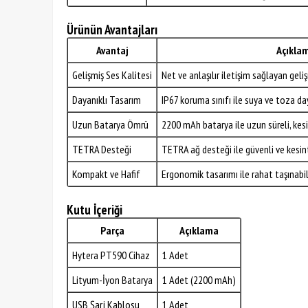
Ürünün Avantajları
Avantaj
Açıkla
Gelişmiş Ses Kalitesi
Net ve anlaşılır iletişim sağlayan geli
Dayanıklı Tasarım
IP67 koruma sınıfı ile suya ve toza day
Uzun Batarya Ömrü
2200 mAh batarya ile uzun süreli, kesi
TETRA Desteği
TETRA ağ desteği ile güvenli ve kesinti
Kompakt ve Hafif
Ergonomik tasarımı ile rahat taşınabili
Kutu İçeriği
Parça
Açıklama
Hytera PT590 Cihaz
1 Adet
Lityum-İyon Batarya
1 Adet (2200 mAh)
USB Şarj Kablosu
1 Adet