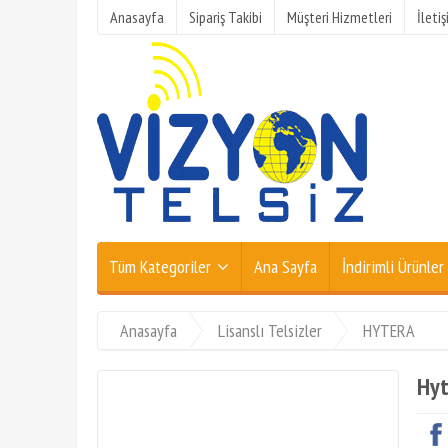
Anasayfa
Sipariş Takibi
Müşteri Hizmetleri
İleti
Tüm Kategoriler
Ana Sayfa
İndirimli Ürünler
Anasayfa
Lisanslı Telsizler
HYTERA
Hyt