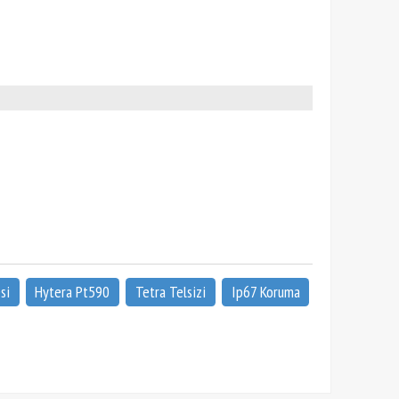
si
Hytera Pt590
Tetra Telsizi
Ip67 Koruma