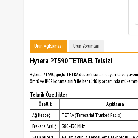
Ürün Açıklaması
Ürün Yorumları
Hytera PT590 TETRA El Telsizi
Hytera PT590, güçlü TETRA desteği sunan, dayanıklı ve güvenilir b
ömrü ve IP67 koruma sınıfı ile her türlü iş ortamında mükemmel p
Teknik Özellikler
Özellik
Açıklama
Ağ Desteği
TETRA (Terrestrial Trunked Radio)
Frekans Aralığı
380-430 MHz
Ses Kalitesi
Gelişmiş gürültü engelleme teknolojisi ile y