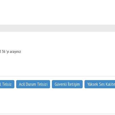
 36 'yı arayınız
l Telsiz
Acil Durum Telsizi
Güvenli İletişim
Yüksek Ses Kalite