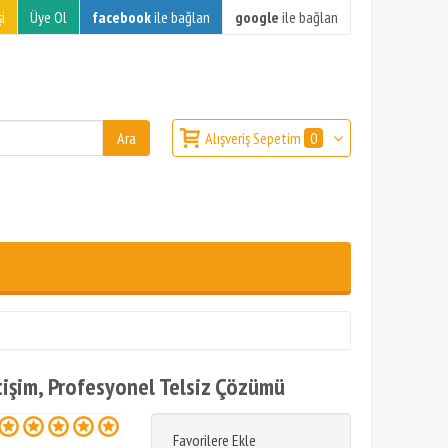
i
Üye Ol
facebook
ile bağlan
google
ile bağlan
Alışveriş Sepetim
0
etişim, Profesyonel Telsiz Çözümü
Favorilere Ekle