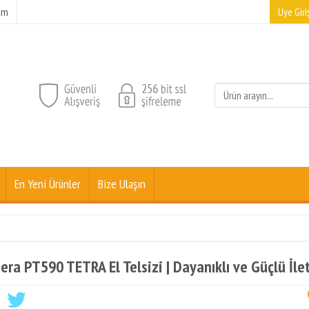
şim
Üye Giriş
En Yeni Ürünler
Bize Ulaşın
era PT590 TETRA El Telsizi | Dayanıklı ve Güçlü İl