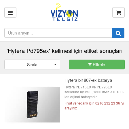
'Hytera Pd795ex' kelimesi için etiket sonuçları
Sırala
Filtrele
Hytera bl1807-ex batarya
Hytera PD715EX ve PD795EX
serilerine uyumlu, 1800 mAh ATEX Li-
ion orjinal bataryadır.
Fiyat ve tedarik için 0216 232 23 36 'yı
arayınız