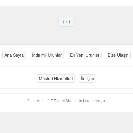
1
/ 1
Ana Sayfa
İndirimli Ürünler
En Yeni Ürünler
Bize Ulaşın
Müşteri Hizmetleri
İletişim
®
PlatinMarket
E-Ticaret Sistemi
İle Hazırlanmıştır.