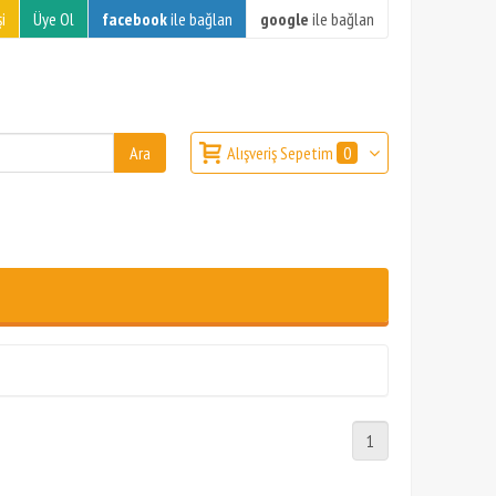
i
Üye Ol
facebook
ile bağlan
google
ile bağlan
Alışveriş Sepetim
0
1