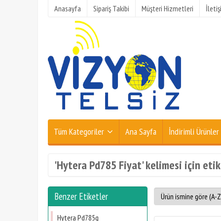
Anasayfa
Sipariş Takibi
Müşteri Hizmetleri
İleti
Tüm Kategoriler
Ana Sayfa
İndirimli Ürünler
'Hytera Pd785 Fiyat' kelimesi için eti
Benzer Etiketler
Hytera Pd785g