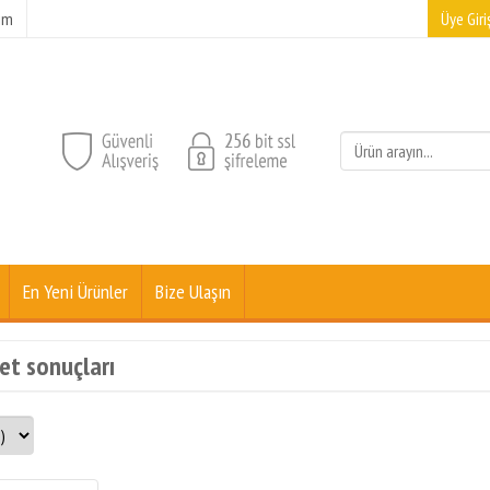
şim
Üye Giriş
En Yeni Ürünler
Bize Ulaşın
ket sonuçları