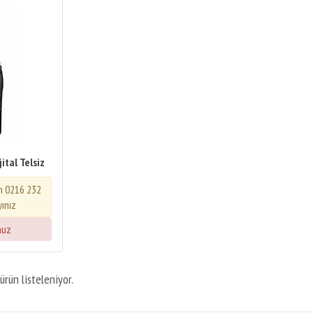
ital Telsiz
in 0216 232
yınız
nuz
ürün listeleniyor.