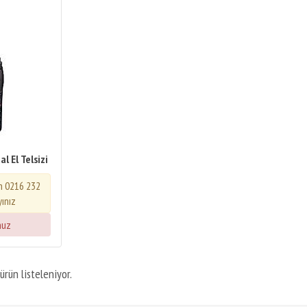
l El Telsizi
in 0216 232
yınız
nuz
ürün listeleniyor.