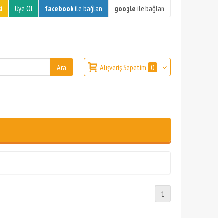
i
Üye Ol
facebook
ile bağlan
google
ile bağlan
Alışveriş Sepetim
0
1