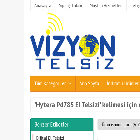
Anasayfa
Sipariş Takibi
Müşteri Hizmetleri
İleti
Tüm Kategoriler
Ana Sayfa
İndirimli Ürünler
'Hytera Pd785 El Telsizi' kelimesi için
Benzer Etiketler
Dijital El Telsizi