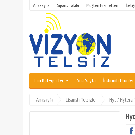
Anasayfa
Sipariş Takibi
Müşteri Hizmetleri
İleti
Tüm Kategoriler
Ana Sayfa
İndirimli Ürünler
Anasayfa
Lisanslı Telsizler
Hyt / Hytera 
Hyt