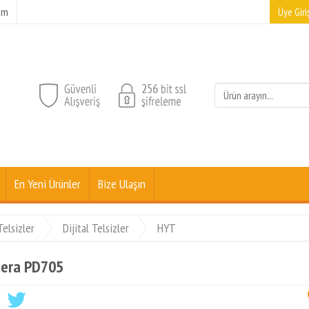
şim
Üye Giriş
En Yeni Ürünler
Bize Ulaşın
Telsizler
Dijital Telsizler
HYT
era PD705