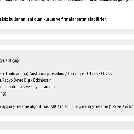
telsiz kullanım izni olan kurum ve firmalar satın alabilirler.
rı, acil çağrı
e 5-tonlu arama), Susturma prosedürü / ton çağrısı, CTCSS / CDCSS
 Radyo Devre Dışı / Etkinleştir
tarama analog ses ve sinyal, tarama
ing)
uygun şifreleme algoritması ARC4 (40 bit) ile güvenli şifreleme (128 ve 256 bit