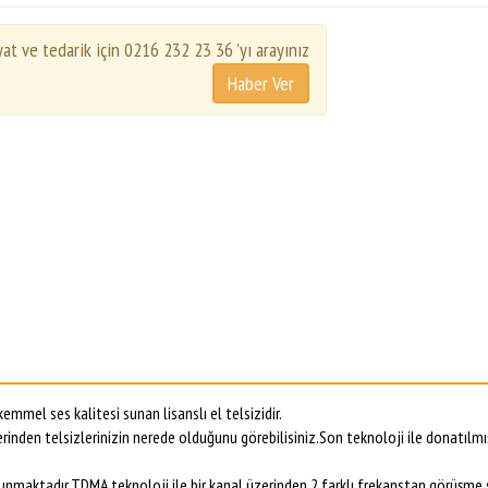
yat ve tedarik için 0216 232 23 36 'yı arayınız
mmel ses kalitesi sunan lisanslı el telsizidir.
zerinden telsizlerinizin nerede olduğunu görebilisiniz.Son teknoloji ile donatılmış
unmaktadır.TDMA teknoloji ile bir kanal üzerinden 2 farklı frekanstan görüşme sa