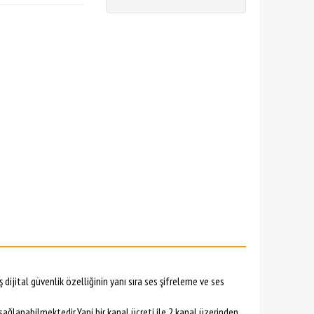
 dijital güvenlik özelliğinin yanı sıra ses şifreleme ve ses
ğlanabilmektedir.Yani bir kanal ücreti ile 2 kanal üzerinden