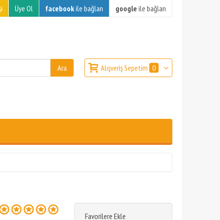
i
Üye Ol
facebook
ile bağlan
google
ile bağlan
Alışveriş Sepetim
0
Favorilere Ekle