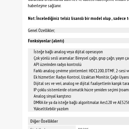
haberleşme sağlanır.
Not: İncelediğiniz telsiz lisanslı bir model olup , sadece 
Genel Özellikler;
Fonksiyonlar (alıntı)
İsteğe bağlı analog veya dijital operasyon
Çok yönlü sesli aramalar: Bireysel çağrı, grup çağrı, yayın çağ
API üzerinden radyo kontrolü
Farklı analog çevirme yöntemleri: HDC1200, DTMF, 2-sesi v
Ek hizmetler: Radyo Kontrol, Uzaktan Monitör, Çağrı Uyarısı,
Dijital ses ve veri, analog ve dijital faaliyetlerin karışık 
IP çoklu sistemlerde otomatik hücre yeniden seçimi (roam
Analog sinyal karıştırıcı
DMRA ile ya da isteğe bağlı algoritmalar Aes128 ve AES256 
Yükseltilebilir yazılım
Diğer Özellikler