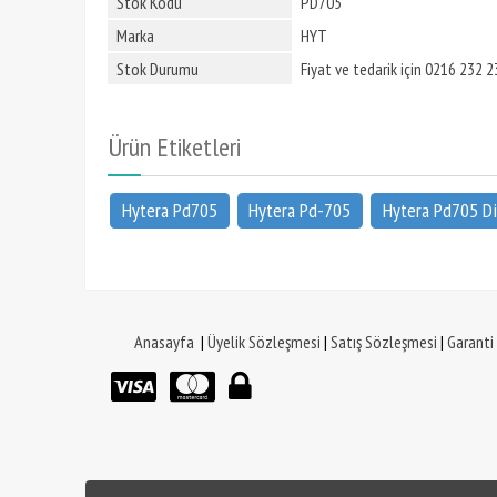
Stok Kodu
PD705
Marka
HYT
Stok Durumu
Fiyat ve tedarik için 0216 232 23
Ürün Etiketleri
Hytera Pd705
Hytera Pd-705
Hytera Pd705 Dij
Anasayfa
|
Üyelik Sözleşmesi
|
Satış Sözleşmesi
|
Garanti