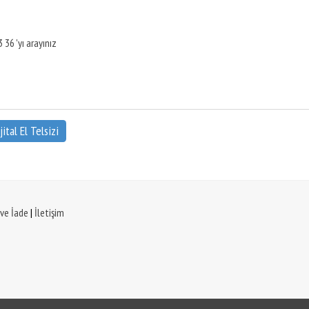
 36 'yı arayınız
ital El Telsizi
 ve İade
|
İletişim