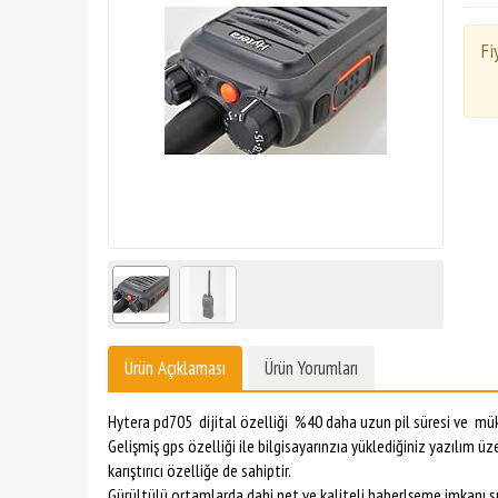
Fi
Ürün Açıklaması
Ürün Yorumları
Hytera pd705 dijital özelliği %40 daha uzun pil süresi ve müke
Gelişmiş gps özelliği ile bilgisayarınzıa yüklediğiniz yazılım ü
karıştırıcı özelliğe de sahiptir.
Gürültülü ortamlarda dahi net ve kaliteli haberlşeme imkanı s