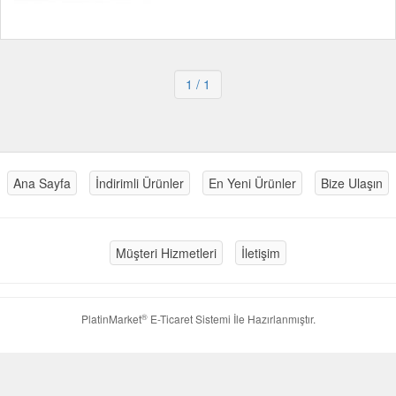
1
/ 1
Ana Sayfa
İndirimli Ürünler
En Yeni Ürünler
Bize Ulaşın
Müşteri Hizmetleri
İletişim
®
PlatinMarket
E-Ticaret Sistemi
İle Hazırlanmıştır.