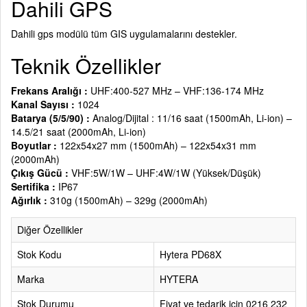
Dahili GPS
Dahili gps modülü tüm GIS uygulamalarını destekler.
Teknik Özellikler
Frekans Aralığı :
UHF:400-527 MHz – VHF:136-174 MHz
Kanal Sayısı :
1024
Batarya (5/5/90) :
Analog/Dijital : 11/16 saat (1500mAh, Li-ion) –
14.5/21 saat (2000mAh, Li-ion)
Boyutlar :
122x54x27 mm (1500mAh) – 122x54x31 mm
(2000mAh)
Çıkış Gücü :
VHF:5W/1W – UHF:4W/1W (Yüksek/Düşük)
Sertifika :
IP67
Ağırlık :
310g (1500mAh) – 329g (2000mAh)
Diğer Özellikler
Stok Kodu
Hytera PD68X
Marka
HYTERA
Stok Durumu
Fiyat ve tedarik için 0216 232