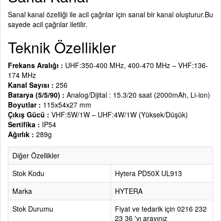
Sanal kanal özelliği ile acil çağrılar için sanal bir kanal oluşturur.Bu
sayede acil çağrılar iletilir.
Teknik Özellikler
Frekans Aralığı :
UHF:350-400 MHz, 400-470 MHz – VHF:136-
174 MHz
Kanal Sayısı :
256
Batarya (5/5/90) :
Analog/Dijital : 15.3/20 saat (2000mAh, Li-ion)
Boyutlar :
115x54x27 mm
Çıkış Gücü :
VHF:5W/1W – UHF:4W/1W (Yüksek/Düşük)
Sertifika :
IP54
Ağırlık :
289g
Diğer Özellikler
Stok Kodu
Hytera PD50X UL913
Marka
HYTERA
Stok Durumu
Fiyat ve tedarik için 0216 232
23 36 'yı arayınız