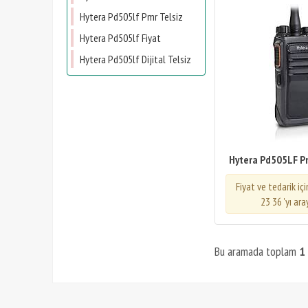
Hytera Pd505lf Pmr Telsiz
Hytera Pd505lf Fiyat
Hytera Pd505lf Dijital Telsiz
Hytera Pd505LF Pmr
Fiyat ve tedarik iç
23 36 'yı ara
Bu aramada toplam
1