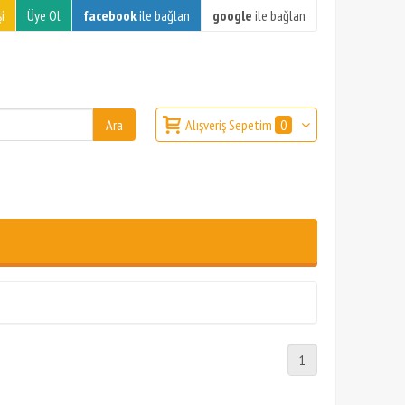
i
Üye Ol
facebook
ile bağlan
google
ile bağlan
Alışveriş Sepetim
0
1