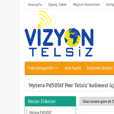
Anasayfa
Sipariş Takibi
Müşteri Hizmetleri
İleti
Tüm Kategoriler
Ana Sayfa
İndirimli Ürünler
'Hytera Pd505lf Pmr Telsiz' kelimesi iç
Benzer Etiketler
Hytera Pd505lf