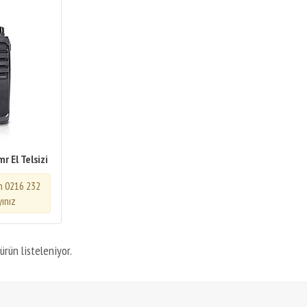
 El Telsizi
in 0216 232
yınız
ürün listeleniyor.