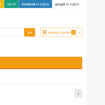
i
Üye Ol
facebook
ile bağlan
google
ile bağlan
Alışveriş Sepetim
0
1