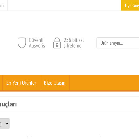
şim
Üye Giriş
En Yeni Ürünler
Bize Ulaşın
nuçları