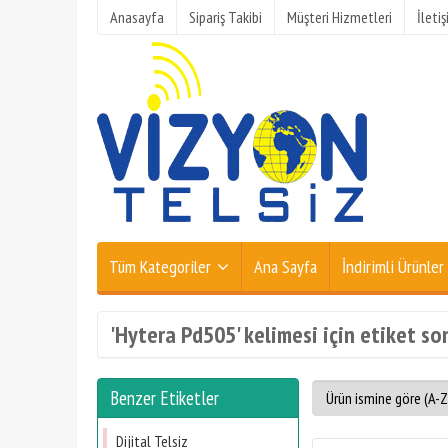
Anasayfa
Sipariş Takibi
Müşteri Hizmetleri
İleti
Tüm Kategoriler
Ana Sayfa
İndirimli Ürünler
'Hytera Pd505' kelimesi için etiket so
Benzer Etiketler
Dijital Telsiz