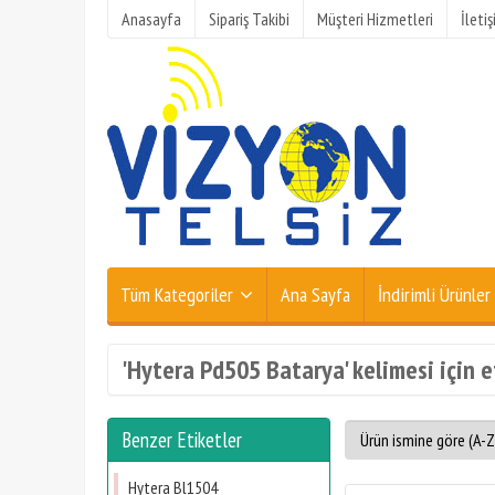
Anasayfa
Sipariş Takibi
Müşteri Hizmetleri
İleti
Tüm Kategoriler
Ana Sayfa
İndirimli Ürünler
'Hytera Pd505 Batarya' kelimesi için e
Benzer Etiketler
Hytera Bl1504