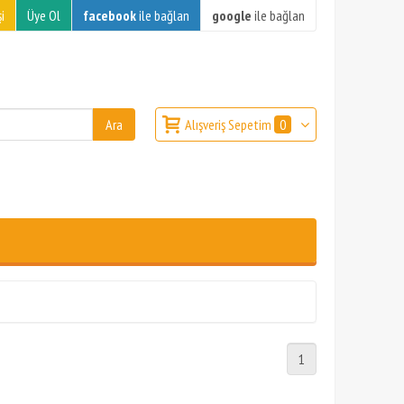
i
Üye Ol
facebook
ile bağlan
google
ile bağlan
Alışveriş Sepetim
0
1