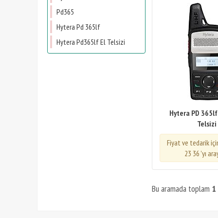
Pd365
Hytera Pd 365lf
Hytera Pd365lf El Telsizi
Hytera PD 365lf 
Telsizi
Fiyat ve tedarik iç
23 36 'yı ara
Bu aramada toplam
1