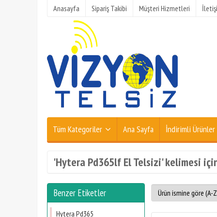
Anasayfa
Sipariş Takibi
Müşteri Hizmetleri
İleti
Tüm Kategoriler
Ana Sayfa
İndirimli Ürünler
'Hytera Pd365lf El Telsizi' kelimesi içi
Benzer Etiketler
Hytera Pd365