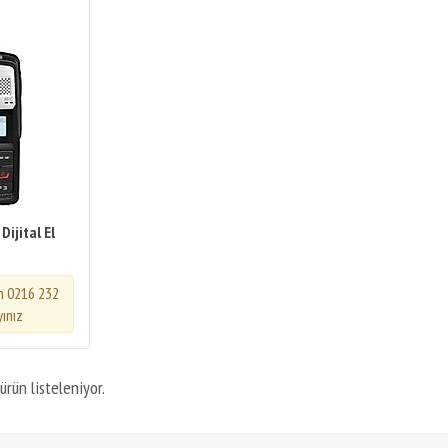
Dijital El
in 0216 232
yınız
ürün listeleniyor.