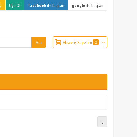
i
Üye Ol
facebook
ile bağlan
google
ile bağlan
Alışveriş Sepetim
0
1