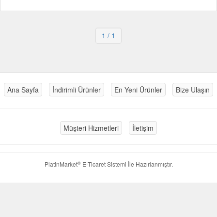
1
/ 1
Ana Sayfa
İndirimli Ürünler
En Yeni Ürünler
Bize Ulaşın
Müşteri Hizmetleri
İletişim
®
PlatinMarket
E-Ticaret Sistemi
İle Hazırlanmıştır.