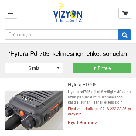
'Hytera Pd-705' kelimesi için etiket sonuçları
Sırala
Filtrele
Hytera PD705
Hytera pd705 dijital özelliği %40 daha
uzun pil süresi ve mükemmel ses
kalitesi sunan lisanslı el telsizidir.
Fiyat ve tedarik için 0216 232 23 36 'yı
arayınız
Fiyat Sorunuz