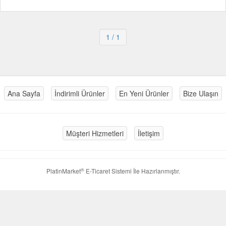
1
/ 1
Ana Sayfa
İndirimli Ürünler
En Yeni Ürünler
Bize Ulaşın
Müşteri Hizmetleri
İletişim
®
PlatinMarket
E-Ticaret Sistemi
İle Hazırlanmıştır.