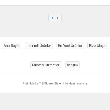
1
/ 1
Ana Sayfa
İndirimli Ürünler
En Yeni Ürünler
Bize Ulaşın
Müşteri Hizmetleri
İletişim
®
PlatinMarket
E-Ticaret Sistemi
İle Hazırlanmıştır.