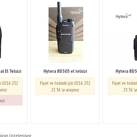
l El Telsizi
Hytera BD305 el telsizi
Hytera BD50
in 0216 232
Fiyat ve tedarik için 0216 232
Fiyat ve tedar
yınız
23 36 'yı arayınız
23 36 'y
nuz
ürün listeleniyor.