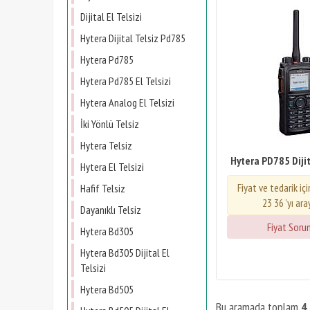
Dijital El Telsizi
Hytera Dijital Telsiz Pd785
Hytera Pd785
Hytera Pd785 El Telsizi
Hytera Analog El Telsizi
İki Yönlü Telsiz
Hytera Telsiz
Hytera PD785 Dijita
Hytera El Telsizi
Fiyat ve tedarik iç
Hafif Telsiz
23 36 'yı ara
Dayanıklı Telsiz
Fiyat Soru
Hytera Bd305
Hytera Bd305 Dijital El
Telsizi
Hytera Bd505
Bu aramada toplam
4