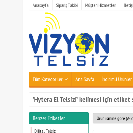
Anasayfa
Sipariş Takibi
Müşteri Hizmetleri
İleti
Tüm Kategoriler
Ana Sayfa
İndirimli Ürünler
'Hytera El Telsizi' kelimesi için etiket
Benzer Etiketler
Dijital Telsiz