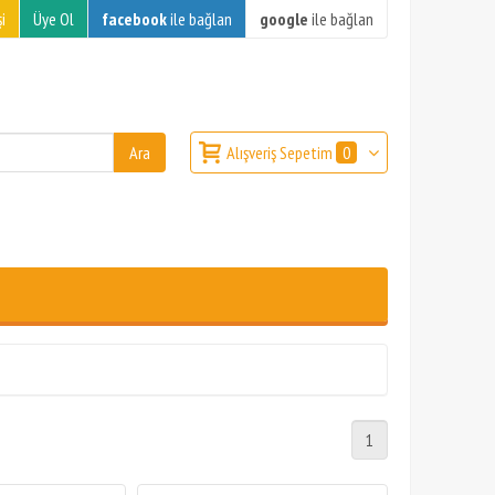
i
Üye Ol
facebook
ile bağlan
google
ile bağlan
Alışveriş Sepetim
0
1