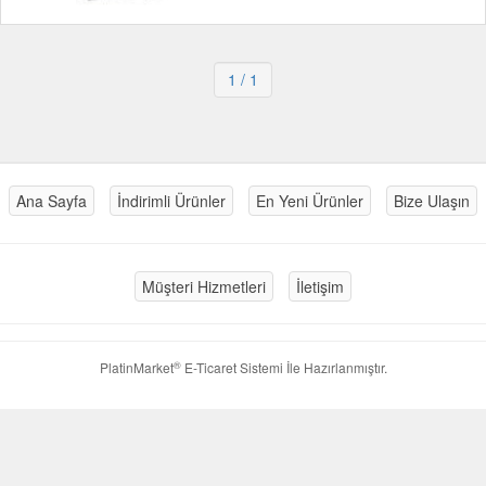
1
/ 1
Ana Sayfa
İndirimli Ürünler
En Yeni Ürünler
Bize Ulaşın
Müşteri Hizmetleri
İletişim
®
PlatinMarket
E-Ticaret Sistemi
İle Hazırlanmıştır.