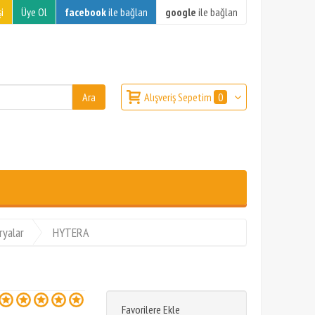
i
Üye Ol
facebook
ile bağlan
google
ile bağlan
Alışveriş Sepetim
0
ryalar
HYTERA
Favorilere Ekle