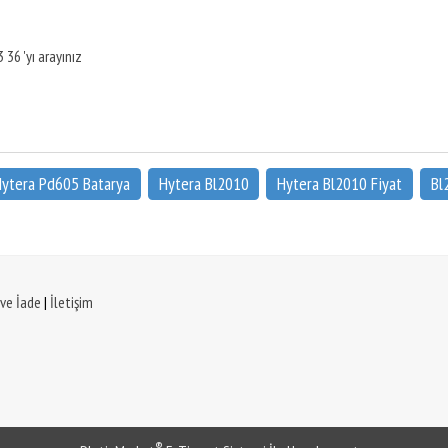
 36 'yı arayınız
ytera Pd605 Batarya
Hytera Bl2010
Hytera Bl2010 Fiyat
Bl
 ve İade
|
İletişim
®