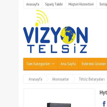
Anasayfa
Sipariş Takibi
Müşteri Hizmetleri
İleti
Tüm Kategoriler
Ana Sayfa
İndirimli Ürünler
Anasayfa
Aksesuarlar
Telsiz Bataryaları
Hyt