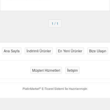
1
/ 1
Ana Sayfa
İndirimli Ürünler
En Yeni Ürünler
Bize Ulaşın
Müşteri Hizmetleri
İletişim
®
PlatinMarket
E-Ticaret Sistemi
İle Hazırlanmıştır.