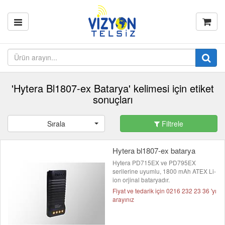
'Hytera Bl1807-ex Batarya' kelimesi için etiket
sonuçları
Sırala
Filtrele
Hytera bl1807-ex batarya
Hytera PD715EX ve PD795EX
serilerine uyumlu, 1800 mAh ATEX Li-
ion orjinal bataryadır.
Fiyat ve tedarik için 0216 232 23 36 'yı
arayınız