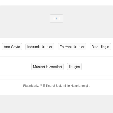
1
/ 1
Ana Sayfa
İndirimli Ürünler
En Yeni Ürünler
Bize Ulaşın
Müşteri Hizmetleri
İletişim
®
PlatinMarket
E-Ticaret Sistemi
İle Hazırlanmıştır.