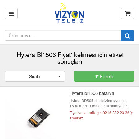
'Hytera Bl1506 Fiyat' kelimesi için etiket
sonuçları
Sırala
Filtrele
Hytera bl1506 batarya
Hytera BD505 el telsizine uyumlu,
1500 mAh Li-ion orjinal bataryadır.
Fiyat ve tedarik için 0216 232 23 36 'yı
arayınız