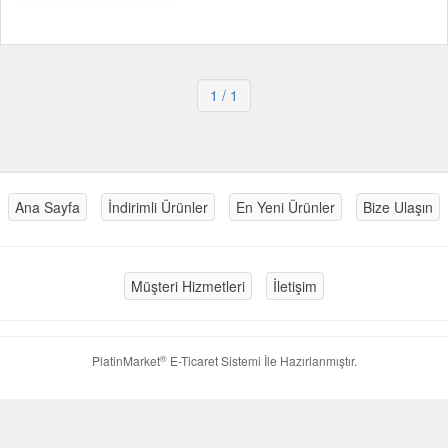
1
/ 1
Ana Sayfa
İndirimli Ürünler
En Yeni Ürünler
Bize Ulaşın
Müşteri Hizmetleri
İletişim
®
PlatinMarket
E-Ticaret Sistemi
İle Hazırlanmıştır.