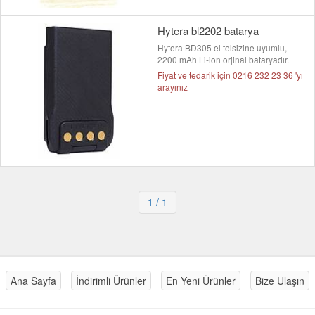
Hytera bl2202 batarya
Hytera BD305 el telsizine uyumlu,
2200 mAh Li-ion orjinal bataryadır.
Fiyat ve tedarik için 0216 232 23 36 'yı
arayınız
1
/ 1
Ana Sayfa
İndirimli Ürünler
En Yeni Ürünler
Bize Ulaşın