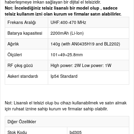
haberleşmeye imkan sağlayan bir dijital el telsizidir.
Not: İncelediğiniz telsiz lisanslı bir model olup , sadece
telsiz kullanım izni olan kurum ve firmalar satın alabilirler.
Frekans Aralığı
UHF:400-470 MHz
Batarya kapasitesi
2200mAh (Li-Ion)
Ağırlık
140g (with AN0435H19 and BL2202)
Ölçüleri
101×49×25.8mm
RF çıkış gücü
High power: 2W Low power: 1W
Askeri standardı
Ip54 Standard
Not: Lisanslı el telsizi olup bu cihazı kullanabilmek ve satın almak
için ruhsat iznine sahip kurum ve firmalar sahip olabilir.
Diğer Özellikler
Stok Kodu
bd305