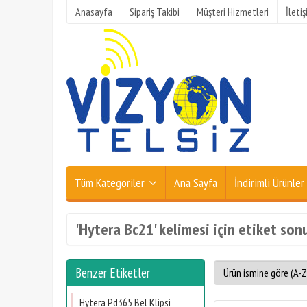
Anasayfa
Sipariş Takibi
Müşteri Hizmetleri
İleti
Tüm Kategoriler
Ana Sayfa
İndirimli Ürünler
'Hytera Bc21' kelimesi için etiket sonu
Benzer Etiketler
Hytera Pd365 Bel Klipsi