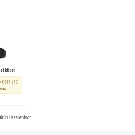
l klipsi
in 0216 232
yınız
ürün listeleniyor.