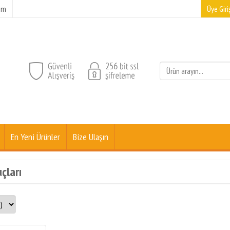
şim
Üye Giriş
En Yeni Ürünler
Bize Ulaşın
çları