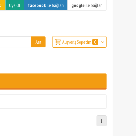
i
Üye Ol
facebook
ile bağlan
google
ile bağlan
Alışveriş Sepetim
0
1