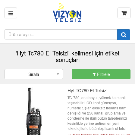
'Hyt Tc780 El Telsizi' kelimesi için etiket
sonuçları
Sırala
Filtrele
Hyt TC780 El Telsizi
TC-780, orta boyut, yüksek katmanlı
taşınabilir LCD konfigürasyon,
numerik tuşlar, eksiksiz frekans bant
genişliği ve 256 kanal, gruplama ve
gönderme ile ilgili bütün taleplerinizi
kesinlikle yerine getiren en yeni
teknolojilerle bütünleş lisanlı el telsi
Fiyat ve tedarik için 0216 232 23 36 'yı