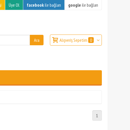
i
Üye Ol
facebook
ile bağlan
google
ile bağlan
Alışveriş Sepetim
0
1