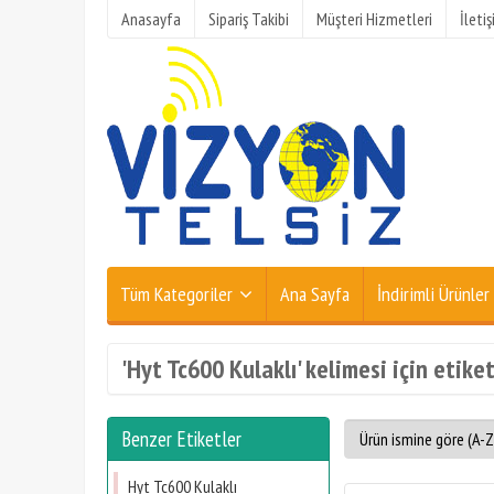
Anasayfa
Sipariş Takibi
Müşteri Hizmetleri
İleti
Tüm Kategoriler
Ana Sayfa
İndirimli Ürünler
'Hyt Tc600 Kulaklı' kelimesi için etike
Benzer Etiketler
Hyt Tc600 Kulaklı