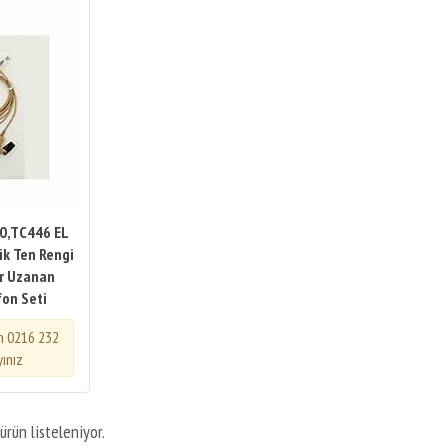
0,TC446 EL
tik Ten Rengi
ar Uzanan
fon Seti
in 0216 232
yınız
ürün listeleniyor.