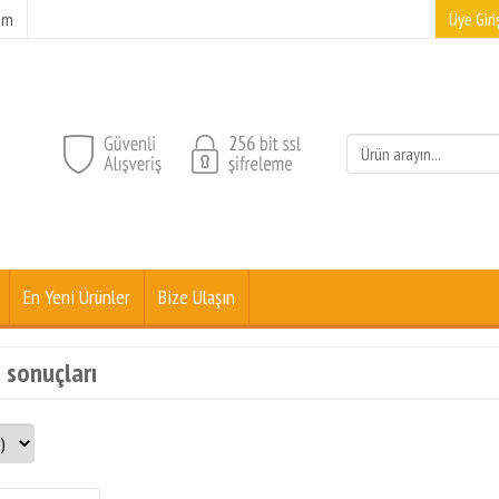
şim
Üye Giriş
En Yeni Ürünler
Bize Ulaşın
t sonuçları