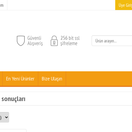
şim
Üye Giriş
En Yeni Ürünler
Bize Ulaşın
t sonuçları