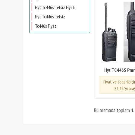
Hyt Tc446s Telsiz Fiyatı
Hyt Tc446s Telsiz
Tc446s Fiyat
Hyt TC446S Pmr E
Fiyat ve tedarik iç
23 36 'yı ara
Bu aramada toplam
1