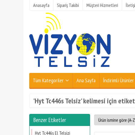
Anasayfa
Sipariş Takibi
Müşteri Hizmetleri
İleti
Tüm Kategoriler
Ana Sayfa
İndirimli Ürünler
'Hyt Tc446s Telsiz' kelimesi için etike
Benzer Etiketler
Hyt Tc446s El Telsizi