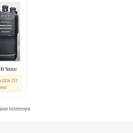
l Telsizi
in 0216 232
yınız
ürün listeleniyor.