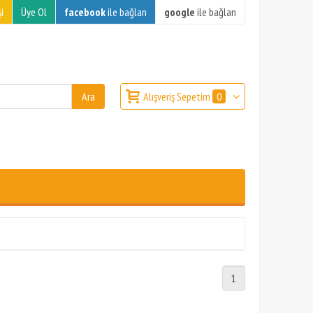
i
Üye Ol
facebook
ile bağlan
google
ile bağlan
Alışveriş Sepetim
0
1